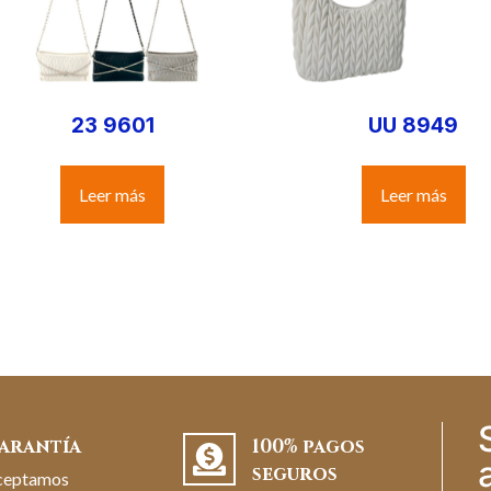
23 9601
UU 8949
Leer más
Leer más
arantía
100% pagos
seguros
ceptamos