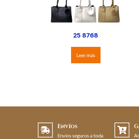
25 8768
Leer más
Envíos
G
Envíos seguros a toda
A