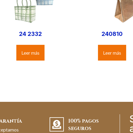
24 2332
240810
Leer más
Leer más
arantía
100% pagos
seguros
ceptamos