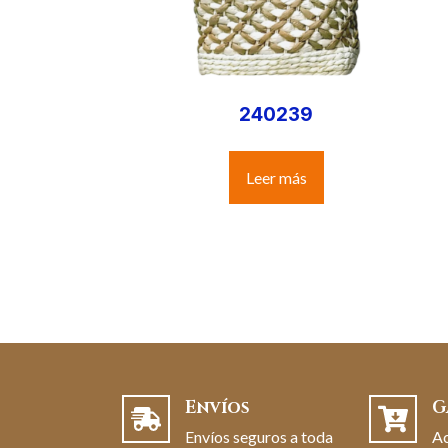
240239
Leer más
Envíos
G
Envíos seguros a toda
A