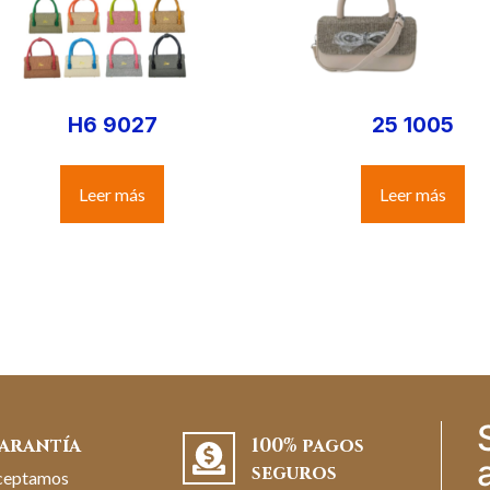
H6 9027
25 1005
Leer más
Leer más
arantía
100% pagos
seguros
ceptamos