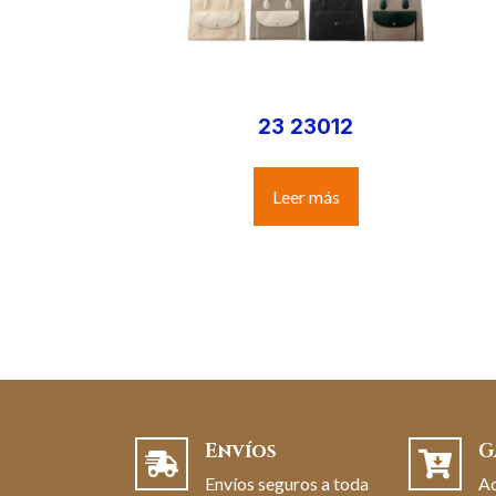
23 23012
Leer más
Envíos
G
Envíos seguros a toda
A