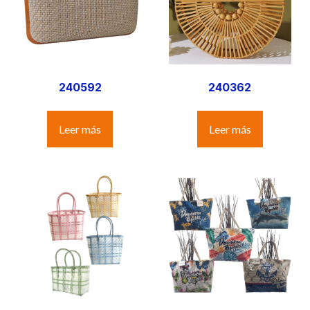
240592
240362
Leer más
Leer más