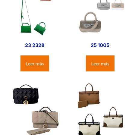
23 2328
25 1005
Leer más
Leer más