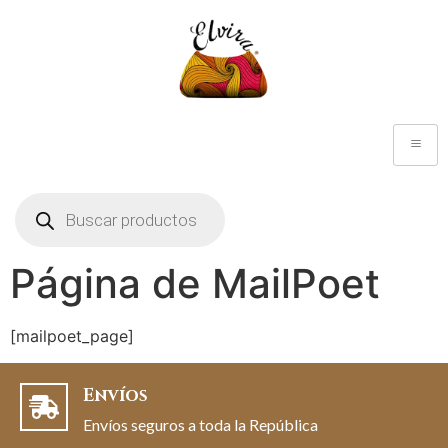
Página de MailPoet
[mailpoet_page]
Envíos
Envíos seguros a toda la República