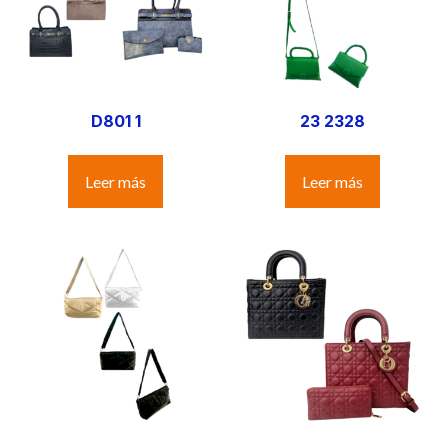
D801 1
23 2328
Leer más
Leer más