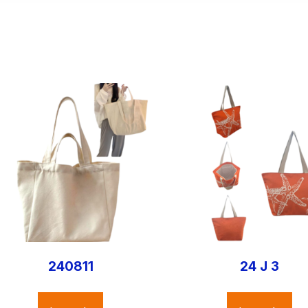
240811
24 J 3