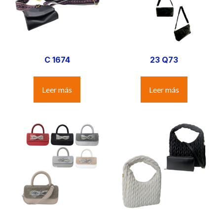
C 1674
23 Q73
Leer más
Leer más