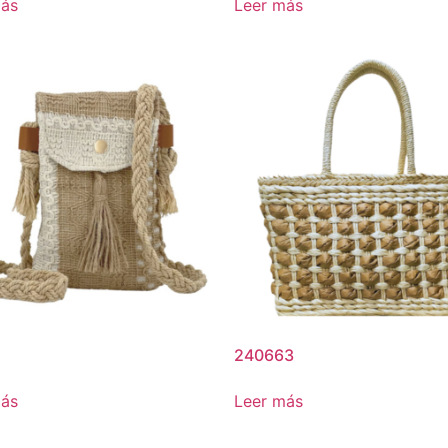
más
Leer más
240663
más
Leer más