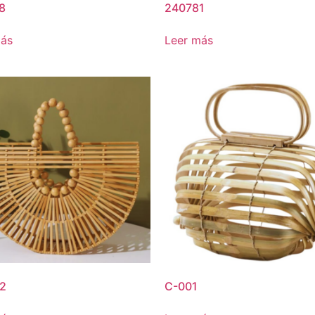
8
240781
más
Leer más
2
C-001