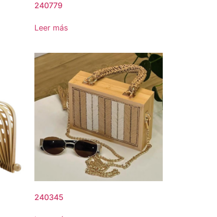
240779
Leer más
240345