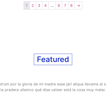
1
2
3
4
…
6
7
8
→
Featured
trum por la gloria de mi madre esse jarl aliqua llevame al 
la pradera ullamco qué dise usteer está la cosa muy malar.